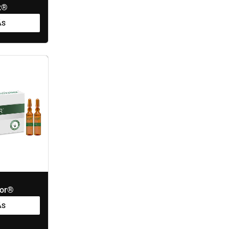
x®
ÁS
tor®
ÁS