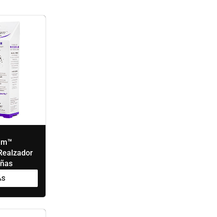
am™
ealzador
añas
ÁS