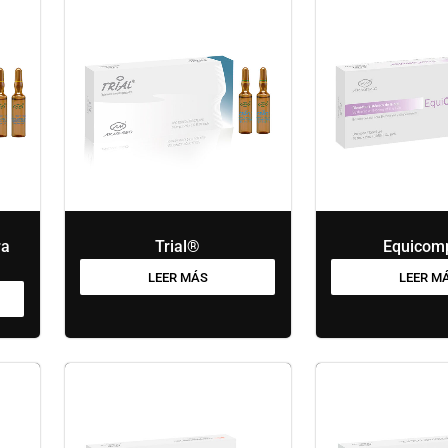
ra
Trial®
Equicom
LEER MÁS
LEER M