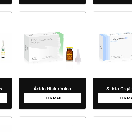
us
Ácido Hialurónico
Silicio Orgá
LEER MÁS
LEER M