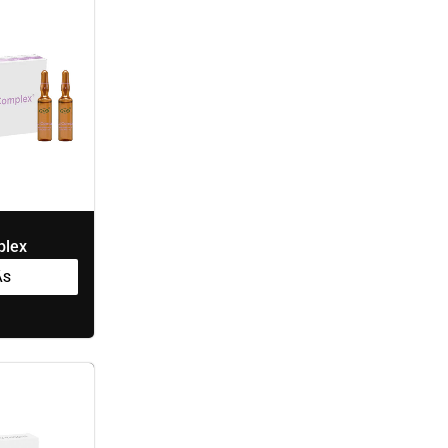
plex
ÁS