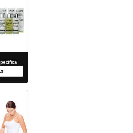
pecífica
ÁS