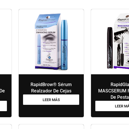
RapidBrow® Sérum
RapidGl
 De
Realzador De Cejas
MASCSERUM R
De Pest
LEER MÁS
LEER M