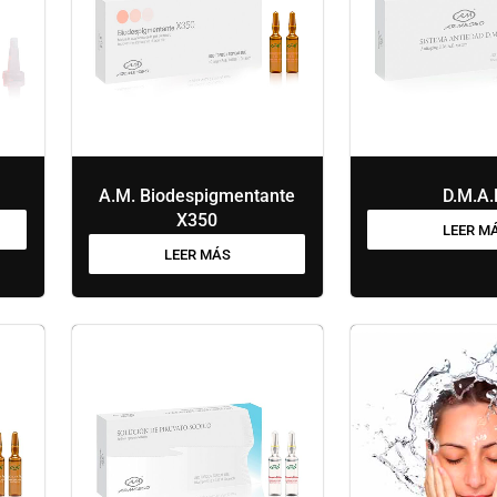
A.M. Biodespigmentante
D.M.A.
X350
LEER M
LEER MÁS