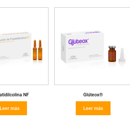
atidilcolina NF
Glúteox®
Leer más
Leer más