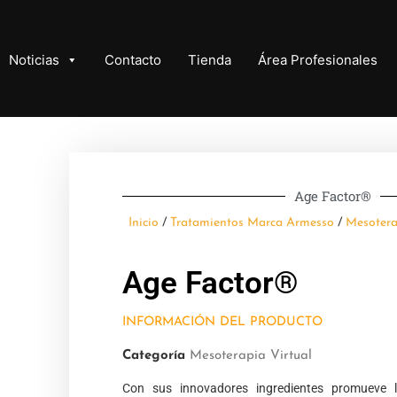
Noticias
Contacto
Tienda
Área Profesionales
Age Factor®
Inicio
/
Tratamientos Marca Armesso
/
Mesotera
Age Factor®
INFORMACIÓN DEL PRODUCTO
Categoría
Mesoterapia Virtual
Con sus innovadores ingredientes promueve 