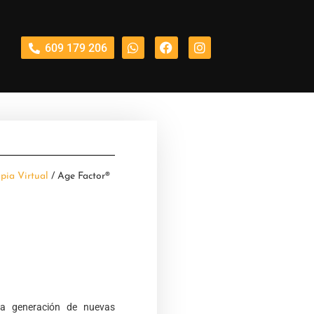
609 179 206
pia Virtual
/ Age Factor®
la generación de nuevas