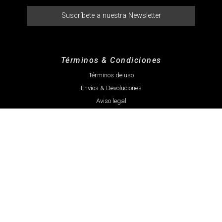
Suscríbete a nuestra Newsletter
Términos & Condiciones
Términos de uso
Envíos & Devoluciones
Aviso legal
marketing@terrizadistribuciones.com
609 179 206
Marcas
Abidis
Gandiva