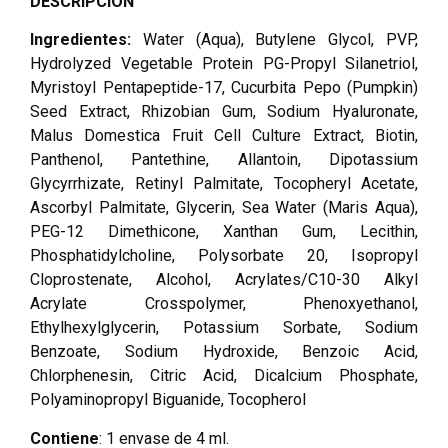
DESCRIPCIÓN
Ingredientes:
Water (Aqua), Butylene Glycol, PVP,
Hydrolyzed Vegetable Protein PG-Propyl Silanetriol,
Myristoyl Pentapeptide-17, Cucurbita Pepo (Pumpkin)
Seed Extract, Rhizobian Gum, Sodium Hyaluronate,
Malus Domestica Fruit Cell Culture Extract, Biotin,
Panthenol, Pantethine, Allantoin, Dipotassium
Glycyrrhizate, Retinyl Palmitate, Tocopheryl Acetate,
Ascorbyl Palmitate, Glycerin, Sea Water (Maris Aqua),
PEG-12 Dimethicone, Xanthan Gum, Lecithin,
Phosphatidylcholine, Polysorbate 20, Isopropyl
Cloprostenate, Alcohol, Acrylates/C10-30 Alkyl
Acrylate Crosspolymer, Phenoxyethanol,
Ethylhexylglycerin, Potassium Sorbate, Sodium
Benzoate, Sodium Hydroxide, Benzoic Acid,
Chlorphenesin, Citric Acid, Dicalcium Phosphate,
Polyaminopropyl Biguanide, Tocopherol
Contiene
: 1 envase de 4 ml.