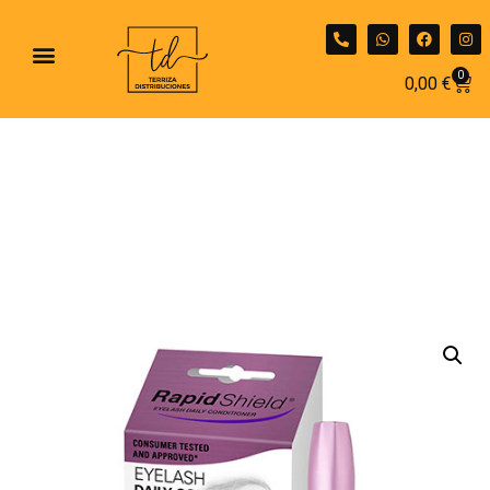
0
0,00
€