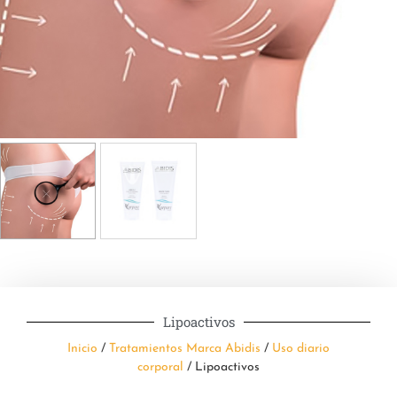
Lipoactivos
Inicio
/
Tratamientos Marca Abidis
/
Uso diario
corporal
/ Lipoactivos